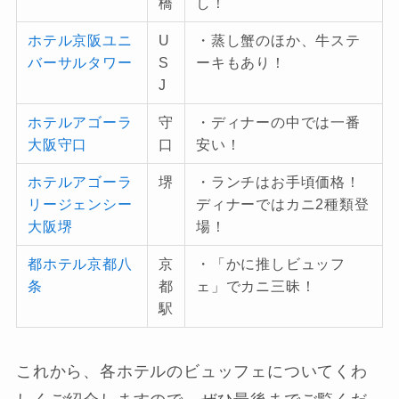
橋
し！
ホテル京阪ユニ
U
・蒸し蟹のほか、牛ステ
バーサルタワー
S
ーキもあり！
J
ホテルアゴーラ
守
・ディナーの中では一番
大阪守口
口
安い！
ホテルアゴーラ
堺
・ランチはお手頃価格！
リージェンシー
ディナーではカニ2種類登
大阪堺
場！
都ホテル京都八
京
・「かに推しビュッフ
条
都
ェ」でカニ三昧！
駅
これから、各ホテルのビュッフェについてくわ