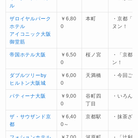
ル
ザロイヤルパーク
￥6,80
本町
・京都「
ホテル
0
ヌン！
アイコニック大阪
御堂筋
帝国ホテル大阪
￥6,50
桜ノ宮
・「京都
0
ン！
ダブルツリーby
￥6,00
天満橋
・今回ご
ヒルトン大阪城
0
パティーナ大阪
￥9,00
谷町四
・いろん
0
丁目
ザ・サウザンド京
￥6,40
京都駅
・抹茶ざ
都
0～
フォションホテル
￥7,00
河原町
・「辻利