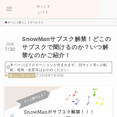
ホーム
暮らし
サービス
SnowManサブスク解禁！どこの
2026
サブスクで聞けるのか？いつ解
7/30
禁なのかご紹介！
本ページはプロモーションが含まれます。別サイト等への転
載・複製・改変等はおやめください。
2026年7月30日
暮らし
サービス