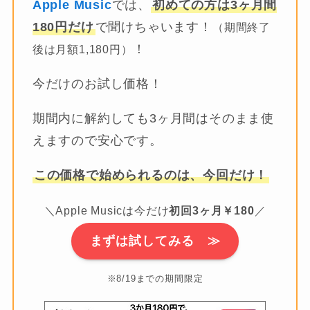
Apple Music
では、
初めての方は3ヶ月間
180円だけ
で聞けちゃいます！
（期間終了
！
後は月額1,180円）
今だけのお試し価格！
期間内に解約しても3ヶ月間はそのまま使
えますので安心です。
この価格で始められるのは、今回だけ！
＼Apple Musicは今だけ
初回3ヶ月￥180
／
まずは試してみる ≫
※8/19までの期間限定