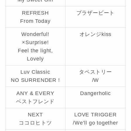
REFRESH
ブラザービート
From Today
Wonderful!
オレンジkiss
×Surprise!
Feel the light,
Lovely
Luv Classic
タペストリー
NO SURRENDER !
/W
ANY & EVERY
Dangerholic
ベストフレンド
NEXT
LOVE TRIGGER
ココロヒトツ
/We’ll go together