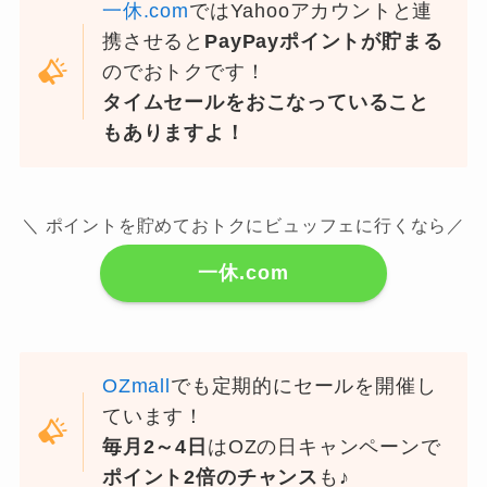
一休.com
ではYahooアカウントと連
携させると
PayPayポイントが貯まる
のでおトクです！
タイムセールをおこなっていること
もありますよ！
＼ ポイントを貯めておトクにビュッフェに行くなら／
一休.com
OZmall
でも定期的にセールを開催し
ています！
毎月2～4日
はOZの日キャンペーンで
ポイント2倍のチャンス
も♪