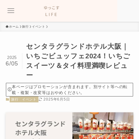
ホーム
旅行
イベント
センタラグランドホテル大阪｜
いちごビュッフェ2024！いちご
2025
6/05
スイーツ＆タイ料理満喫レビュ
ー
本ページはプロモーションが含まれます。別サイト等への転
載・複製・改変等はおやめください。
2025年6月5日
旅行
イベント