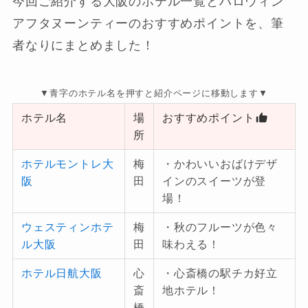
今回ご紹介する大阪のホテル一覧とハロウィン
アフタヌーンティーのおすすめポイントを、筆
者なりにまとめました！
▼青字のホテル名を押すと紹介ページに移動します▼
ホテル名
場
おすすめポイント
所
ホテルモントレ大
梅
・かわいいおばけデザ
阪
田
インのスイーツが登
場！
ウェスティンホテ
梅
・秋のフルーツが色々
ル大阪
田
味わえる！
ホテル日航大阪
心
・心斎橋の駅チカ好立
斎
地ホテル！
橋