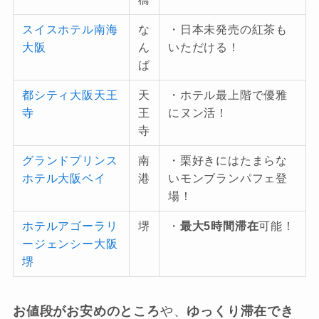
スイスホテル南海
な
・日本未発売の紅茶も
大阪
ん
いただける！
ば
都シティ大阪天王
天
・ホテル最上階で優雅
寺
王
にヌン活！
寺
グランドプリンス
南
・栗好きにはたまらな
ホテル大阪ベイ
港
いモンブランパフェ登
場！
ホテルアゴーラリ
堺
・
最大5時間滞在
可能！
ージェンシー大阪
堺
お値段がお安めのところ
や、
ゆっくり滞在でき