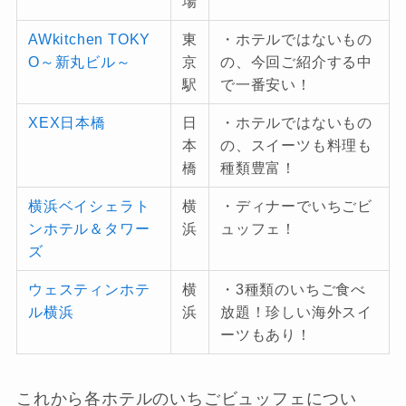
場
AWkitchen TOKY
東
・ホテルではないもの
O～新丸ビル～
京
の、今回ご紹介する中
駅
で一番安い！
XEX日本橋
日
・ホテルではないもの
本
の、スイーツも料理も
橋
種類豊富！
横浜ベイシェラト
横
・ディナーでいちごビ
ンホテル＆タワー
浜
ュッフェ！
ズ
ウェスティンホテ
横
・3種類のいちご食べ
ル横浜
浜
放題！珍しい海外スイ
ーツもあり！
これから各ホテルのいちごビュッフェについ