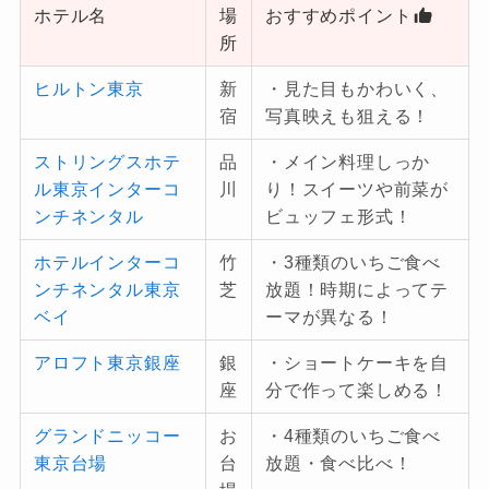
ホテル名
場
おすすめポイント
所
ヒルトン東京
新
・見た目もかわいく、
宿
写真映えも狙える！
ストリングスホテ
品
・メイン料理しっか
ル東京インターコ
川
り！スイーツや前菜が
ンチネンタル
ビュッフェ形式！
ホテルインターコ
竹
・3種類のいちご食べ
ンチネンタル東京
芝
放題！時期によってテ
ベイ
ーマが異なる！
アロフト東京銀座
銀
・ショートケーキを自
座
分で作って楽しめる！
グランドニッコー
お
・4種類のいちご食べ
東京台場
台
放題・食べ比べ！