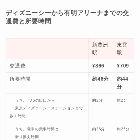
ディズニーシーから有明アリーナまでの交
通費と所要時間
新豊洲
東雲
駅
駅
交通費
¥866
¥709
所要時間
約46分
約44
分
うち、TDSの出口から
約2分
約2
分
東京ディズニーシーステーションまで
歩く時間
うち、電車の乗車時間と
約36分
約25
分
乗り換え時間